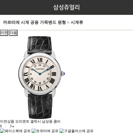
삼성쥬얼리
까르띠에 시계 공용 가죽밴드 원형 > 시계류
이전
다음
이전상품
오리엔트 갤럭시 남성용 콤비
0
3